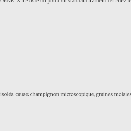
ORNE S’il existe un point du standard à améliorer chez le.
cas isolés. cause: champignon microscopique, graines moisies