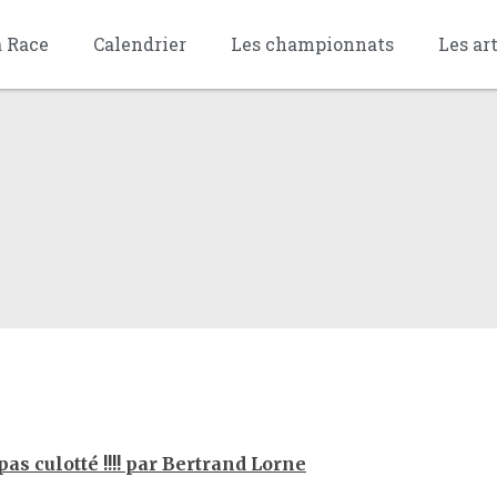
a Race
Calendrier
Les championnats
Les ar
s culotté !!!! par Bertrand Lorne