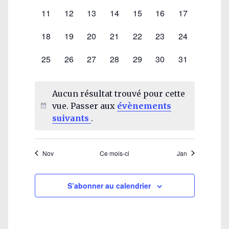
évènement,
évènement,
évènement,
évènement,
évènement,
évènement,
évènement,
0
0
0
0
0
0
0
11
12
13
14
15
16
17
évènement,
évènement,
évènement,
évènement,
évènement,
évènement,
évènement,
0
0
0
0
0
0
0
18
19
20
21
22
23
24
évènement,
évènement,
évènement,
évènement,
évènement,
évènement,
évènement,
0
0
0
0
0
0
0
25
26
27
28
29
30
31
évènement,
évènement,
évènement,
évènement,
évènement,
évènement,
évènement,
Aucun résultat trouvé pour cette
vue. Passer aux
évènements
suivants
.
Nov
Ce mois-ci
Jan
S’abonner au calendrier