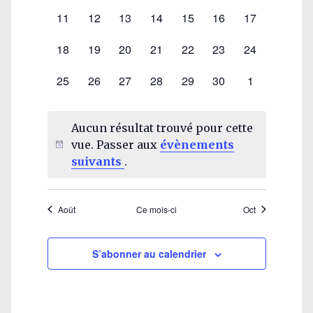
évènement,
évènement,
évènement,
évènement,
évènement,
évènement,
évènement,
0
0
0
0
0
0
0
11
12
13
14
15
16
17
évènement,
évènement,
évènement,
évènement,
évènement,
évènement,
évènement,
0
0
0
0
0
0
0
18
19
20
21
22
23
24
évènement,
évènement,
évènement,
évènement,
évènement,
évènement,
évènement,
0
0
0
0
0
0
0
25
26
27
28
29
30
1
évènement,
évènement,
évènement,
évènement,
évènement,
évènement,
évènement,
Aucun résultat trouvé pour cette
vue. Passer aux
évènements
suivants
.
Août
Ce mois-ci
Oct
S’abonner au calendrier