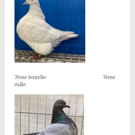
7ème femelle 7ème
mâle